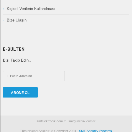
Kişisel Verilerin Kullanılması
Bize Ulaşın
E-BÜLTEN
Bizi Takip Edin..
ABONE OL
smtelektronik.com.tr | smtguvenlik.com.tr
Tüm Hakları Saklıdır. © Copyright 2024 -
SMT Security Systems